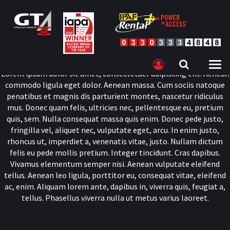
tellus. Aenean leo ligula, porttitor eu, consequat vitae, eleifend
ac, enim. Aliquam lorem ante, dapibus in, viverra quis, feugiat a,
tellus. Phasellus viverra nulla ut metus varius laoreet.
Aliquam lorem ante, dapibus in, viverra quis, feugiat a, tellus.
Phasellus viverra nulla ut metus varius laoreet.
Lorem ipsum dolor sit amet, consectetuer adipiscing elit. Aenean
commodo ligula eget dolor. Aenean massa. Cum sociis natoque
penatibus et magnis dis parturient montes, nascetur ridiculus
mus. Donec quam felis, ultricies nec, pellentesque eu, pretium
quis, sem. Nulla consequat massa quis enim. Donec pede justo,
fringilla vel, aliquet nec, vulputate eget, arcu. In enim justo,
rhoncus ut, imperdiet a, venenatis vitae, justo. Nullam dictum
felis eu pede mollis pretium. Integer tincidunt. Cras dapibus.
Vivamus elementum semper nisi. Aenean vulputate eleifend
tellus. Aenean leo ligula, porttitor eu, consequat vitae, eleifend
ac, enim. Aliquam lorem ante, dapibus in, viverra quis, feugiat a,
tellus. Phasellus viverra nulla ut metus varius laoreet.